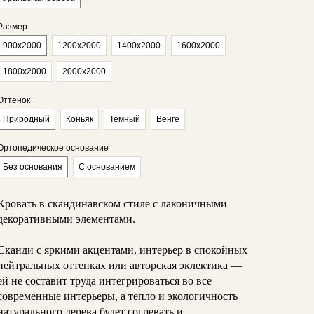
Размер
900х2000
1200х2000
1400х2000
1600х2000
1800х2000
2000х2000
Оттенок
Природный
Коньяк
Темный
Венге
Ортопедическое основание
Без основания
С основанием
Кровать в скандинавском стиле с лаконичными
декоративными элементами.
Сканди с яркими акцентами, интерьер в спокойных
нейтральных оттенках или авторская эклектика —
ей не составит труда интегрироваться во все
современные интерьеры, а тепло и экологичность
натурального дерева будет согревать и