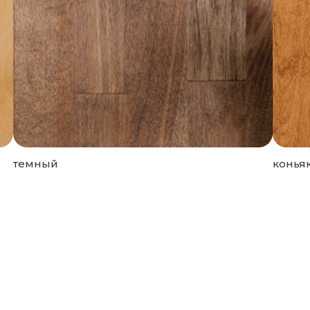
темный
конья