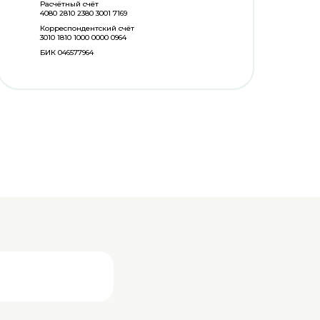
Расчётный счёт
4080 2810 2380 3001 7169
Корреспондентский счёт
3010 1810 1000 0000 0964
БИК 046577964