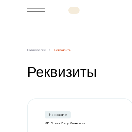
Равновесие
/
Реквизиты
Реквизиты
Название
ИП Плиев Петр Иналович