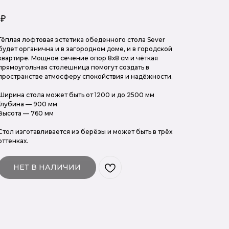
₽
Тёплая лофтовая эстетика обеденного стола Sever
будет органична и в загородном доме, и в городской
квартире. Мощное сечение опор 8х8 см и чёткая
прямоугольная столешница помогут создать в
пространстве атмосферу спокойствия и надёжности.
⠀
Ширина стола может быть от 1200 и до 2500 мм
Глубина — 900 мм
Высота — 760 мм
Стол изготавливается из берёзы и может быть в трёх
оттенках.
НЕТ В НАЛИЧИИ