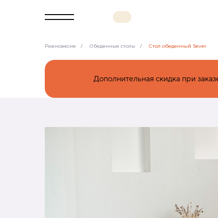
Равновесие
/
Обеденные столы
/
Стол обеденный Sever
Дополнительная скидка при заказе