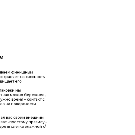
е
рываем финишным
сохраняет тактильность
ащищает его.
паковки мы
л как можно бережнее,
ужно время – контакт с
ло на поверхности
вал вас своим внешним
вать простому правилу –
ереть слегка влажной х/